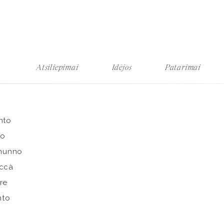
Atsiliepimai
Idėjos
Patarimai
nto
no
 munno
 ccà
re
nto