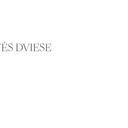
ĖS DVIESE
ww.giannidinatale.com/