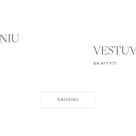
ENIU
VESTUV
SKAITYTI
DAUGIAU
fotografai
https://w