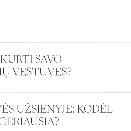
UKURTI SAVO
IŲ VESTUVES?
ĖS UŽSIENYJE: KODĖL
 GERIAUSIA?