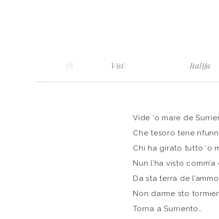
Visi
Italija
Vide ‘o mare de Surrie
Che tesoro tene nfun
Chi ha girato tutto ‘o
Nun l’ha visto comm’a
Da sta terra de l’ammo
Non darme sto tormie
Torna a Surriento…